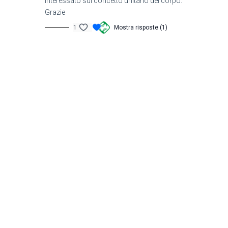
interessato sul concetto unitario del corpo.
Esercizi pratici per i pazienti
: Suddivisi in livello
Grazie
base, medi e avazato.
1
Mostra risposte (1)
Ogni lezione è accompagnata da
video dimostrativi
,
che ti forniranno un riferimento chiaro per impostare le
sedute e per suggerire ai tuoi pazienti un programma di
lavoro a casa. Il materiale didattico è progettato per
supportarti nella creazione di trattamenti progressivi e
personalizzati, garantendo il massimo beneficio ai tuoi
pazienti.