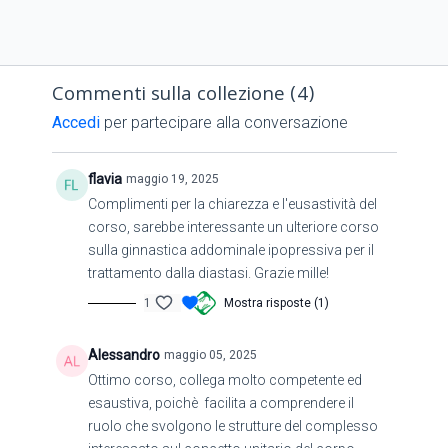
pratici e strategie immediate da applicare nella tua
pratica clinica.
Attraverso una combinazione di teoria ed esercizi
Commenti sulla collezione (
4
)
pratici, avrai una visione chiara su come organizzare le
Accedi
per partecipare alla conversazione
prime sedute e adattare il trattamento nel tempo. Gli
esercizi proposti sono pensati per essere utilizzati sia
in studio che a casa, offrendo ai tuoi pazienti un
flavia
maggio 19, 2025
percorso di riabilitazione completo e progressivo.
Complimenti per la chiarezza e l'eusastività del
Cosa imparerai:
corso, sarebbe interessante un ulteriore corso
sulla ginnastica addominale ipopressiva per il
Eziologia della diastasi
: Comprendere cause e
trattamento dalla diastasi. Grazie mille!
incidenza della patologia.
1
Mostra risposte (1)
Anatomia e fisiologia
: Approfondire la struttura e il
funzionamento dell'addome.
Alessandro
maggio 05, 2025
Valutazione
: Tecniche di diagnosi e valutazione
Ottimo corso, collega molto competente ed
clinica funzionale.
esaustiva, poichè facilita a comprendere il
Terapia fisica strumentale
: Come integrarla nel
ruolo che svolgono le strutture del complesso
trattamento attivo e passivo.