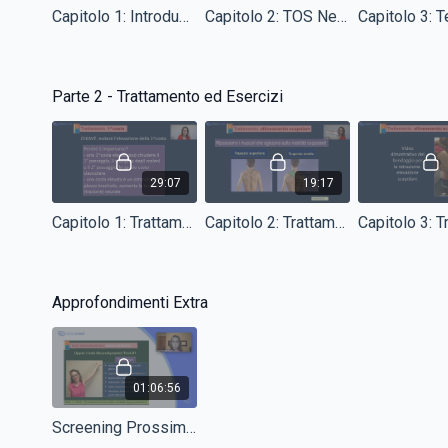
Capitolo 1: Introduzione alla TOS
Capitolo 2: TOS Neurogenico Dubbio
Valutazione clinica
: Apprendere test specifici, come
il Roos Test, il Cyriax Release Test, e il
Supraclavicular Pressure Test, per differenziare i tipi
di TOS (neurogenico, arterioso, venoso).
Parte 2 - Trattamento ed Esercizi
Trattamento conservativo
: Sviluppare piani di
trattamento personalizzati per i pazienti, utilizzando
tecniche di rilascio miofasciale, mobilizzazione
29:07
19:17
articolare, esercizi di rinforzo, e neurodinamica.
Correzione posturale
: Identificare e trattare le
Capitolo 1: Trattamento della Prima Costa
Capitolo 2: Trattamento della Scapola (parte 1)
discinesie scapolari e le alterazioni posturali che
contribuiscono alla compressione del plesso
brachiale.
Prevenzione e educazione
: Fornire indicazioni ai
Approfondimenti Extra
pazienti per la gestione a lungo termine e per evitare
la recidiva dei sintomi.
Cosa imparerai
01:06:56
Diagnosi della TOS
: Differenziare i sintomi tra
Screening Prossimale: Double Crush, Discopatia e Radicolopatia
"compressors" (attività overhead) e "releasers"